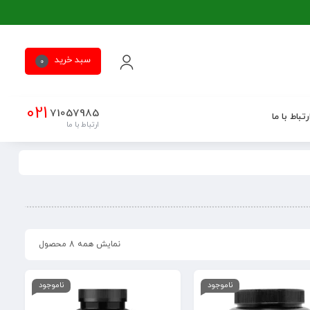
سبد خرید
0
021
71057985
رتباط با ما
ارتباط با ما
نمایش همه 8 محصول
ناموجود
ناموجود