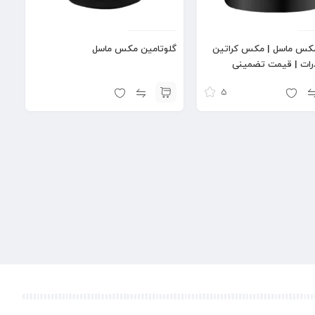
مکس ماسل | مکس کراتین
گلوتامین مکس ماسل
رات | قیمت تضمینی
5